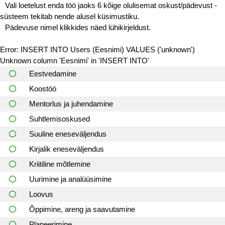
Vali loetelust enda töö jaoks 6 kõige olulisemat oskust/pädevust -
süsteem tekitab nende alusel küsimustiku.
Pädevuse nimel klikkides näed lühikirjeldust.
Error: INSERT INTO Users (Eesnimi) VALUES ('unknown')
Unknown column 'Eesnimi' in 'INSERT INTO'